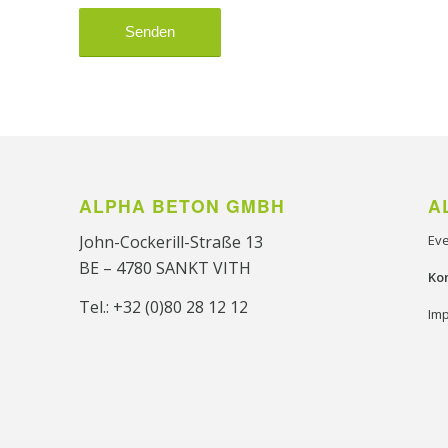
ALPHA BETON GMBH
A
John-Cockerill-Straße 13
Ev
BE – 4780 SANKT VITH
Ko
Tel.: +32 (0)80 28 12 12
Im